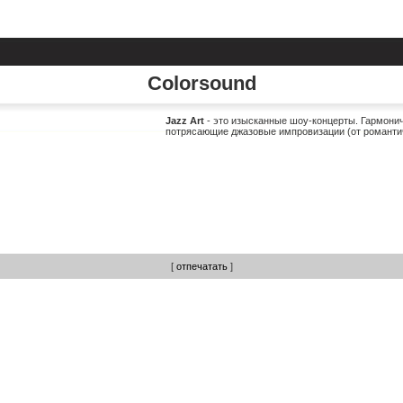
Colorsound
Jazz Art
- это изысканные шоу-концерты. Гармони
потрясающие джазовые импровизации (от романтич
[
отпечатать
]