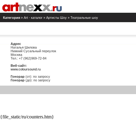
Категория
» Art - каталог » Артисты Шоу » Театральные шоу
Адрес
Наталья Шилова
Нижний Сусальный переулок
Москва
Тел.: +7 (962)969-72-84
Веб-сайт:
www.coloursound.ru
Гонорар
(от): по запросу
Гонорар
(до): по запросу
{file_static/ru/counters.htm}