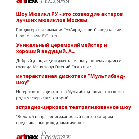
art
nexx
Шоу Мюзикл.РУ - это созвездие актеров
лучших мюзиклов Москвы
Продюсерская компания "А+Апродакшин" представляет:
Шоу "Мюзикл.РУ" - это...
Уникальный церемониймейстер и
хороший ведущий. А...
Добрый день, леди и джентльмены, уважаемые дамы и
господа! Меня зовут Евгений Спэнк и я с...
интерактивная дискотека "Мультибэнд-
шоу"
Интерактивная дискотека «Мультибэнд-шоу» - это своего
рода мастер класс, который...
эстрадно-цирковое театрализованное шоу
"Золотой театр" - многожанровый театр, в котором
представлены: цирк, драматическое...
Репортаж
art
nexx