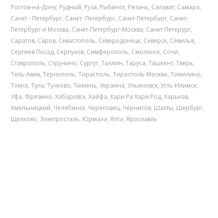
Ростов-на-Дону
,
Рудный
,
Руза
,
Рыбинск
,
Рязань
,
Салават
,
Самара
,
Санкт - Петербург
,
Санкт- Петербург
,
Санкт-Петербург
,
Санкт-
Петербург и Москва
,
Санкт-Петербург-Москва
,
Санкт-Петерург
,
Саратов
,
Саров
,
Севастополь
,
Северодонецк
,
Северск
,
Севилья
,
Сергиев Посад
,
Серпухов
,
Симферополь
,
Смоленск
,
Сочи
,
Ставрополь
,
Струнино
,
Сургут
,
Таллин
,
Таруса
,
Ташкент
,
Тверь
,
Тель-Авив
,
Тернополь
,
Тирасполь
,
Тирасполь-Москва
,
Томилино
,
Томск
,
Тула
,
Тучково
,
Тюмень
,
Украина
,
Ульяновск
,
Усть-Илимск
,
Уфа
,
Фрязино
,
Хабаровск
,
Хайфа
,
Хари Ра Хари Род
,
Харьков
,
Хмельницкий
,
Челябинск
,
Череповец
,
Чернигов
,
Шахты
,
Шербург
,
Щелково
,
Электросталь
,
Юрмала
,
Ялта
,
Ярославль