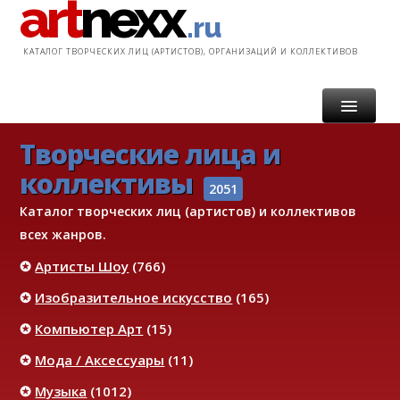
art
nexx
.ru
КАТАЛОГ ТВОРЧЕСКИХ ЛИЦ (АРТИСТОВ), ОРГАНИЗАЦИЙ И КОЛЛЕКТИВОВ
Творческие лица и
ГЛАВНАЯ
коллективы
КАТАЛОГ
2051
Каталог творческих лиц (артистов) и коллективов
УСЛУГИ
всех жанров.
✪
Артисты Шоу
(766)
ИНФОРМАЦИЯ
✪
Изобразительное искусство
(165)
КОНТАКТ
✪
Компьютер Арт
(15)
✪
Мода / Аксессуары
(11)
✪
Музыка
(1012)