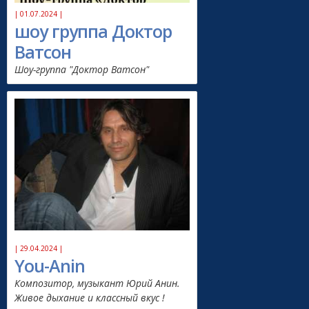
| 01.07.2024 |
шоу группа Доктор
Ватсон
Шоу-группа "Доктор Ватсон"
| 29.04.2024 |
You-Anin
Композитор, музыкант Юрий Анин.
Живое дыхание и классный вкус !