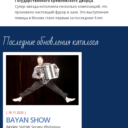
Государственного Кремлевского Дворца.
Супер-звезда исполнила несколько композиций, что
произвело настоящий фурор в зале. Это выступление
певицы в Москве стало первым за последние 9 лет.
Последние обновления каталога
| 18.11.2025 |
BAYAN SHOW
BAYAN SHOW Sergey Philippov