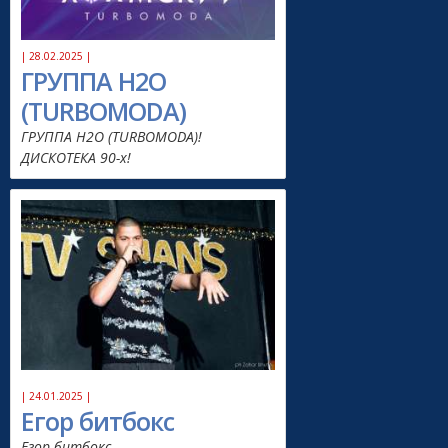
| 28.02.2025 |
ГРУППА H2O
(TURBOMODA)
ГРУППА H2O (TURBOMODA)!
ДИСКОТЕКА 90-х!
| 24.01.2025 |
Егор битбокс
Егор битбокс