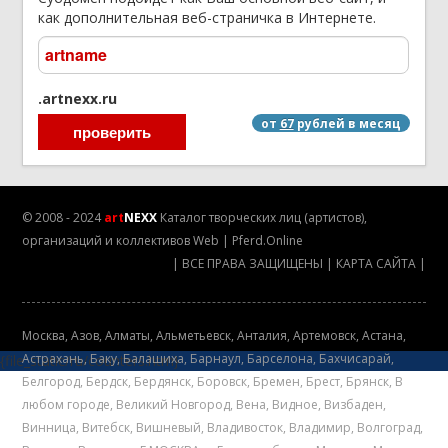
как дополнительная веб-страничка в Интернете.
.artnexx.ru
от
67
рублей в месяц
© 2008 - 2024
art
NEXX
Каталог творческих лиц (артистов),
организаций и коллективов
Web
|
Pferd.Online
|
ВСЕ ПРАВА ЗАЩИЩЕНЫ
|
КАРТА САЙТА
|
Mосква
,
Азов
,
Алматы
,
Альметьевск
,
Анталия
,
Артемовск
,
Астана
,
Астрахань
,
Баку
,
Балашиха
,
Барнаул
,
Барселона
,
Бахчисарай
,
{file_static/ru/counters.htm}
Белгород
,
Бердск
,
Бердянск
,
Боровск
,
Бремен
,
Брест
,
Брянск
,
В
любом городе
,
Великий Новгород
,
Вена
,
Видное
,
Визбаден
,
Винница
,
Витебск
,
Вишневый
,
Владивосток
,
Владимир
,
Волгоград
,