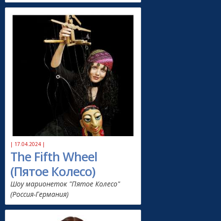
| 17.04.2024 |
The Fifth Wheel
(Пятое Колесо)
Шоу марионеток "Пятое Колесо"
(Россия-Германия)