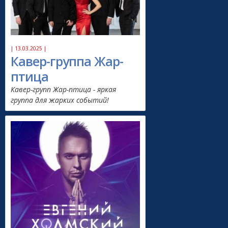
| 13.03.2025 |
Кавер-группа Жар-
птица
Кавер-групп Жар-птица - яркая
группа для жарких событий!