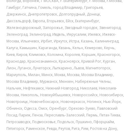
Вологда
,
Воронеж
,
Г МОСКВА
,
г. Екатеринбург
,
г. Москва
,
г.Москва
,
Гамбург
,
Гатчина
,
Гомель
,
город Владимир
,
Григорьев
,
Дзержинск
,
Днепропетровск
,
Долгопрудный
,
Донецк
,
Дюссельдорф
,
Европа
,
Егорьевск
,
Ейск
,
Екатеринбург
,
Железнодорожный
,
Запорожье
,
Звездный городок
,
Звенигород
,
Зеленоград
,
Зелиноград
,
Ивдель
,
Иерусалим
,
Ижевск
,
Ижевск-
Москва
,
Ильичевск
,
Ирбит
,
Иркутск
,
Истра
,
Казань
,
Калининград
,
Калуга
,
Камышин
,
Караганда
,
Квзань
,
Кельн
,
Кемерово
,
Керчь
,
Киев
,
Киров
,
Климовск
,
Коломна
,
Королев
,
Коршик
,
Красногорск
,
Краснодар
,
Краснознаменск
,
Красноярск
,
Кривой Рог
,
Курган
,
Лион
,
Луганск
,
Лучегорск
,
Лыткарино
,
Львов
,
Магнитогорск
,
Мариуполь
,
Милан
,
Минск
,
Моква
,
Москва
,
Москва Владимир
,
Москва Владимир
,
Мурманск
,
Мюнхен
,
Набережные Челны
,
Нальчик
,
Нефтекамск
,
Нижний Новгород
,
Николаев
,
Николаев-
Москва
,
Никополь
,
Новокуйбышевск
,
Новороссийск
,
Новосибирск
,
Новотроицк
,
Новочебоксарск
,
Новочеркасск
,
Ногинск
,
Нью Йорк
,
Обнинск
,
Одесса
,
Омск
,
Оренбург
,
Орехово-Зуево
,
Павловский
Посад
,
Париж
,
Пенза
,
Переславль-Залесский
,
Пермь
,
Петах-Тиква
,
Петрозаводск
,
Подмосковье
,
Подольск
,
Пушкино
,
Пфорцхайм
,
Пятигорск
,
Раменское
,
Ревда
,
Реутов
,
Рига
,
Рим
,
Ростов на Дону
,