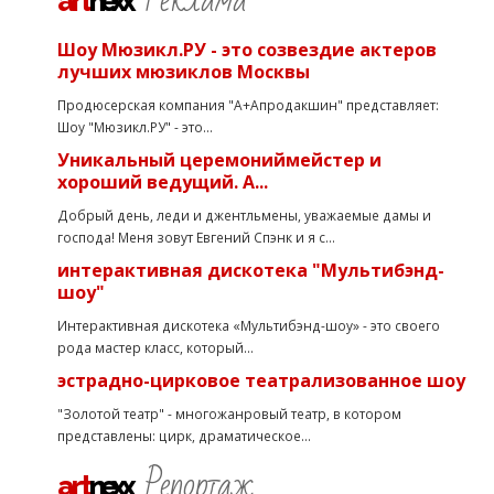
art
nexx
Шоу Мюзикл.РУ - это созвездие актеров
лучших мюзиклов Москвы
Продюсерская компания "А+Апродакшин" представляет:
Шоу "Мюзикл.РУ" - это...
Уникальный церемониймейстер и
хороший ведущий. А...
Добрый день, леди и джентльмены, уважаемые дамы и
господа! Меня зовут Евгений Спэнк и я с...
интерактивная дискотека "Мультибэнд-
шоу"
Интерактивная дискотека «Мультибэнд-шоу» - это своего
рода мастер класс, который...
эстрадно-цирковое театрализованное шоу
"Золотой театр" - многожанровый театр, в котором
представлены: цирк, драматическое...
Репортаж
art
nexx