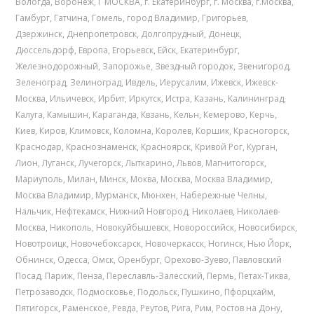
Вологда
,
Воронеж
,
Г МОСКВА
,
г. Екатеринбург
,
г. Москва
,
г.Москва
,
Гамбург
,
Гатчина
,
Гомель
,
город Владимир
,
Григорьев
,
Дзержинск
,
Днепропетровск
,
Долгопрудный
,
Донецк
,
Дюссельдорф
,
Европа
,
Егорьевск
,
Ейск
,
Екатеринбург
,
Железнодорожный
,
Запорожье
,
Звездный городок
,
Звенигород
,
Зеленоград
,
Зелиноград
,
Ивдель
,
Иерусалим
,
Ижевск
,
Ижевск-
Москва
,
Ильичевск
,
Ирбит
,
Иркутск
,
Истра
,
Казань
,
Калининград
,
Калуга
,
Камышин
,
Караганда
,
Квзань
,
Кельн
,
Кемерово
,
Керчь
,
Киев
,
Киров
,
Климовск
,
Коломна
,
Королев
,
Коршик
,
Красногорск
,
Краснодар
,
Краснознаменск
,
Красноярск
,
Кривой Рог
,
Курган
,
Лион
,
Луганск
,
Лучегорск
,
Лыткарино
,
Львов
,
Магнитогорск
,
Мариуполь
,
Милан
,
Минск
,
Моква
,
Москва
,
Москва Владимир
,
Москва Владимир
,
Мурманск
,
Мюнхен
,
Набережные Челны
,
Нальчик
,
Нефтекамск
,
Нижний Новгород
,
Николаев
,
Николаев-
Москва
,
Никополь
,
Новокуйбышевск
,
Новороссийск
,
Новосибирск
,
Новотроицк
,
Новочебоксарск
,
Новочеркасск
,
Ногинск
,
Нью Йорк
,
Обнинск
,
Одесса
,
Омск
,
Оренбург
,
Орехово-Зуево
,
Павловский
Посад
,
Париж
,
Пенза
,
Переславль-Залесский
,
Пермь
,
Петах-Тиква
,
Петрозаводск
,
Подмосковье
,
Подольск
,
Пушкино
,
Пфорцхайм
,
Пятигорск
,
Раменское
,
Ревда
,
Реутов
,
Рига
,
Рим
,
Ростов на Дону
,