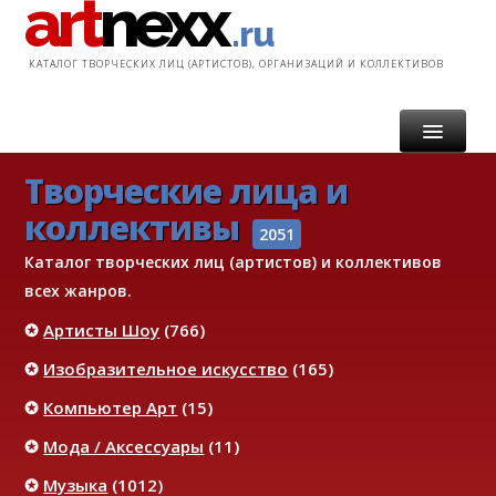
art
nexx
.ru
КАТАЛОГ ТВОРЧЕСКИХ ЛИЦ (АРТИСТОВ), ОРГАНИЗАЦИЙ И КОЛЛЕКТИВОВ
Творческие лица и
ГЛАВНАЯ
коллективы
КАТАЛОГ
2051
Каталог творческих лиц (артистов) и коллективов
УСЛУГИ
всех жанров.
✪
Артисты Шоу
(766)
ИНФОРМАЦИЯ
✪
Изобразительное искусство
(165)
КОНТАКТ
✪
Компьютер Арт
(15)
✪
Мода / Аксессуары
(11)
✪
Музыка
(1012)