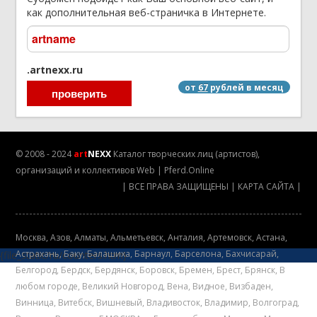
как дополнительная веб-страничка в Интернете.
.artnexx.ru
от
67
рублей в месяц
© 2008 - 2024
art
NEXX
Каталог творческих лиц (артистов),
организаций и коллективов
Web
|
Pferd.Online
|
ВСЕ ПРАВА ЗАЩИЩЕНЫ
|
КАРТА САЙТА
|
Mосква
,
Азов
,
Алматы
,
Альметьевск
,
Анталия
,
Артемовск
,
Астана
,
Астрахань
,
Баку
,
Балашиха
,
Барнаул
,
Барселона
,
Бахчисарай
,
{file_static/ru/counters.htm}
Белгород
,
Бердск
,
Бердянск
,
Боровск
,
Бремен
,
Брест
,
Брянск
,
В
любом городе
,
Великий Новгород
,
Вена
,
Видное
,
Визбаден
,
Винница
,
Витебск
,
Вишневый
,
Владивосток
,
Владимир
,
Волгоград
,