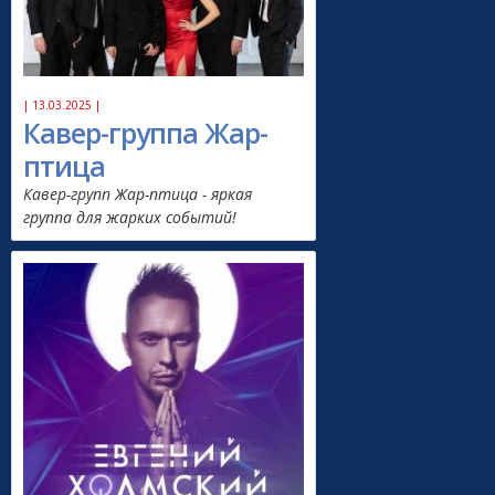
| 13.03.2025 |
Кавер-группа Жар-
птица
Кавер-групп Жар-птица - яркая
группа для жарких событий!