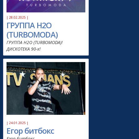
| 28.02.2025 |
ГРУППА H2O
(TURBOMODA)
ГРУППА H2O (TURBOMODA)!
ДИСКОТЕКА 90-х!
| 24.01.2025 |
Егор битбокс
Егор битбокс