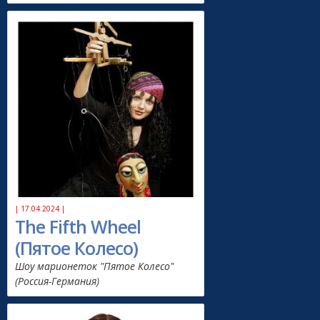
| 17.04.2024 |
The Fifth Wheel
(Пятое Колесо)
Шоу марионеток "Пятое Колесо"
(Россия-Германия)