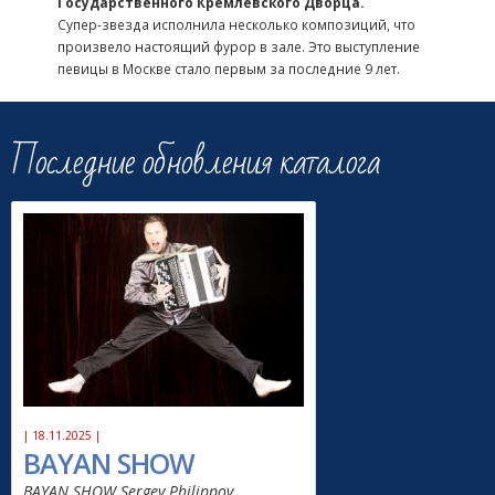
Государственного Кремлевского Дворца.
Супер-звезда исполнила несколько композиций, что
произвело настоящий фурор в зале. Это выступление
певицы в Москве стало первым за последние 9 лет.
Последние обновления каталога
| 18.11.2025 |
BAYAN SHOW
BAYAN SHOW Sergey Philippov