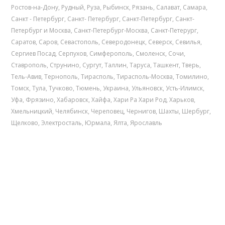
Ростов-на-Дону
,
Рудный
,
Руза
,
Рыбинск
,
Рязань
,
Салават
,
Самара
,
Санкт - Петербург
,
Санкт- Петербург
,
Санкт-Петербург
,
Санкт-
Петербург и Москва
,
Санкт-Петербург-Москва
,
Санкт-Петерург
,
Саратов
,
Саров
,
Севастополь
,
Северодонецк
,
Северск
,
Севилья
,
Сергиев Посад
,
Серпухов
,
Симферополь
,
Смоленск
,
Сочи
,
Ставрополь
,
Струнино
,
Сургут
,
Таллин
,
Таруса
,
Ташкент
,
Тверь
,
Тель-Авив
,
Тернополь
,
Тирасполь
,
Тирасполь-Москва
,
Томилино
,
Томск
,
Тула
,
Тучково
,
Тюмень
,
Украина
,
Ульяновск
,
Усть-Илимск
,
Уфа
,
Фрязино
,
Хабаровск
,
Хайфа
,
Хари Ра Хари Род
,
Харьков
,
Хмельницкий
,
Челябинск
,
Череповец
,
Чернигов
,
Шахты
,
Шербург
,
Щелково
,
Электросталь
,
Юрмала
,
Ялта
,
Ярославль