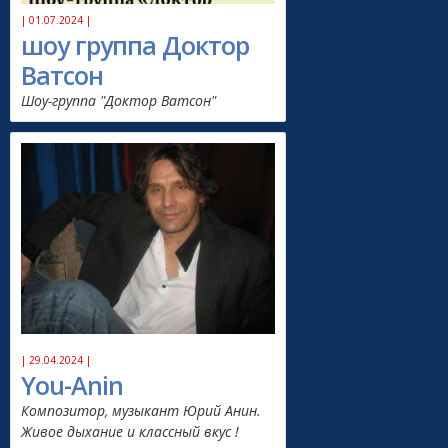
| 01.07.2024 |
шоу группа Доктор
Ватсон
Шоу-группа "Доктор Ватсон"
| 29.04.2024 |
You-Anin
Композитор, музыкант Юрий Анин.
Живое дыхание и классный вкус !