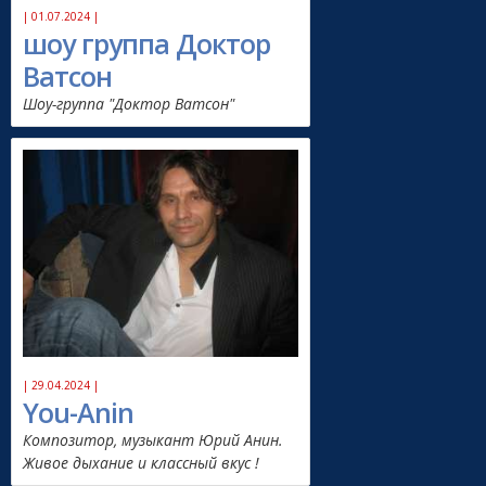
| 01.07.2024 |
шоу группа Доктор
Ватсон
Шоу-группа "Доктор Ватсон"
| 29.04.2024 |
You-Anin
Композитор, музыкант Юрий Анин.
Живое дыхание и классный вкус !