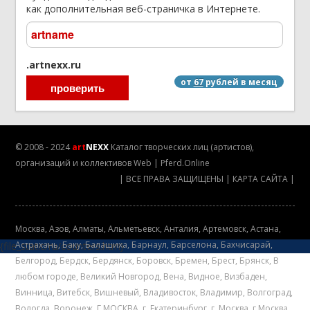
как дополнительная веб-страничка в Интернете.
.artnexx.ru
от
67
рублей в месяц
© 2008 - 2024
art
NEXX
Каталог творческих лиц (артистов),
организаций и коллективов
Web
|
Pferd.Online
|
ВСЕ ПРАВА ЗАЩИЩЕНЫ
|
КАРТА САЙТА
|
Mосква
,
Азов
,
Алматы
,
Альметьевск
,
Анталия
,
Артемовск
,
Астана
,
Астрахань
,
Баку
,
Балашиха
,
Барнаул
,
Барселона
,
Бахчисарай
,
{file_static/ru/counters.htm}
Белгород
,
Бердск
,
Бердянск
,
Боровск
,
Бремен
,
Брест
,
Брянск
,
В
любом городе
,
Великий Новгород
,
Вена
,
Видное
,
Визбаден
,
Винница
,
Витебск
,
Вишневый
,
Владивосток
,
Владимир
,
Волгоград
,
Вологда
,
Воронеж
,
Г МОСКВА
,
г. Екатеринбург
,
г. Москва
,
г.Москва
,