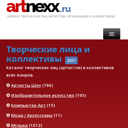
art
nexx
.ru
КАТАЛОГ ТВОРЧЕСКИХ ЛИЦ (АРТИСТОВ), ОРГАНИЗАЦИЙ И КОЛЛЕКТИВОВ
Творческие лица и
ГЛАВНАЯ
коллективы
КАТАЛОГ
2051
Каталог творческих лиц (артистов) и коллективов
УСЛУГИ
всех жанров.
✪
Артисты Шоу
(766)
ИНФОРМАЦИЯ
✪
Изобразительное искусство
(165)
КОНТАКТ
✪
Компьютер Арт
(15)
✪
Мода / Аксессуары
(11)
✪
Музыка
(1012)