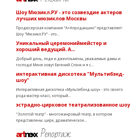
Шоу Мюзикл.РУ - это созвездие актеров
лучших мюзиклов Москвы
Продюсерская компания "А+Апродакшин" представляет:
Шоу "Мюзикл.РУ" - это...
Уникальный церемониймейстер и
хороший ведущий. А...
Добрый день, леди и джентльмены, уважаемые дамы и
господа! Меня зовут Евгений Спэнк и я с...
интерактивная дискотека "Мультибэнд-
шоу"
Интерактивная дискотека «Мультибэнд-шоу» - это своего
рода мастер класс, который...
эстрадно-цирковое театрализованное шоу
"Золотой театр" - многожанровый театр, в котором
представлены: цирк, драматическое...
Репортаж
art
nexx