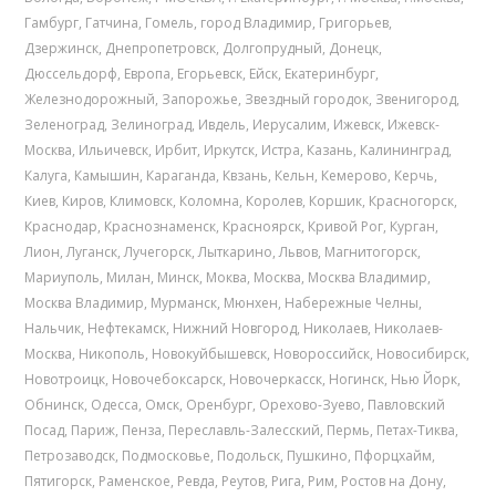
Гамбург
,
Гатчина
,
Гомель
,
город Владимир
,
Григорьев
,
Дзержинск
,
Днепропетровск
,
Долгопрудный
,
Донецк
,
Дюссельдорф
,
Европа
,
Егорьевск
,
Ейск
,
Екатеринбург
,
Железнодорожный
,
Запорожье
,
Звездный городок
,
Звенигород
,
Зеленоград
,
Зелиноград
,
Ивдель
,
Иерусалим
,
Ижевск
,
Ижевск-
Москва
,
Ильичевск
,
Ирбит
,
Иркутск
,
Истра
,
Казань
,
Калининград
,
Калуга
,
Камышин
,
Караганда
,
Квзань
,
Кельн
,
Кемерово
,
Керчь
,
Киев
,
Киров
,
Климовск
,
Коломна
,
Королев
,
Коршик
,
Красногорск
,
Краснодар
,
Краснознаменск
,
Красноярск
,
Кривой Рог
,
Курган
,
Лион
,
Луганск
,
Лучегорск
,
Лыткарино
,
Львов
,
Магнитогорск
,
Мариуполь
,
Милан
,
Минск
,
Моква
,
Москва
,
Москва Владимир
,
Москва Владимир
,
Мурманск
,
Мюнхен
,
Набережные Челны
,
Нальчик
,
Нефтекамск
,
Нижний Новгород
,
Николаев
,
Николаев-
Москва
,
Никополь
,
Новокуйбышевск
,
Новороссийск
,
Новосибирск
,
Новотроицк
,
Новочебоксарск
,
Новочеркасск
,
Ногинск
,
Нью Йорк
,
Обнинск
,
Одесса
,
Омск
,
Оренбург
,
Орехово-Зуево
,
Павловский
Посад
,
Париж
,
Пенза
,
Переславль-Залесский
,
Пермь
,
Петах-Тиква
,
Петрозаводск
,
Подмосковье
,
Подольск
,
Пушкино
,
Пфорцхайм
,
Пятигорск
,
Раменское
,
Ревда
,
Реутов
,
Рига
,
Рим
,
Ростов на Дону
,