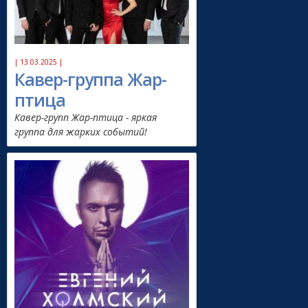
| 13.03.2025 |
Кавер-группа Жар-
птица
Кавер-групп Жар-птица - яркая
группа для жарких событий!