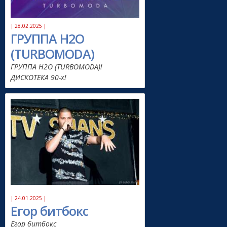
| 28.02.2025 |
ГРУППА H2O
(TURBOMODA)
ГРУППА H2O (TURBOMODA)!
ДИСКОТЕКА 90-х!
| 24.01.2025 |
Егор битбокс
Егор битбокс