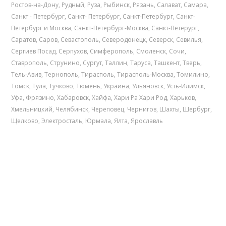
Ростов-на-Дону
,
Рудный
,
Руза
,
Рыбинск
,
Рязань
,
Салават
,
Самара
,
Санкт - Петербург
,
Санкт- Петербург
,
Санкт-Петербург
,
Санкт-
Петербург и Москва
,
Санкт-Петербург-Москва
,
Санкт-Петерург
,
Саратов
,
Саров
,
Севастополь
,
Северодонецк
,
Северск
,
Севилья
,
Сергиев Посад
,
Серпухов
,
Симферополь
,
Смоленск
,
Сочи
,
Ставрополь
,
Струнино
,
Сургут
,
Таллин
,
Таруса
,
Ташкент
,
Тверь
,
Тель-Авив
,
Тернополь
,
Тирасполь
,
Тирасполь-Москва
,
Томилино
,
Томск
,
Тула
,
Тучково
,
Тюмень
,
Украина
,
Ульяновск
,
Усть-Илимск
,
Уфа
,
Фрязино
,
Хабаровск
,
Хайфа
,
Хари Ра Хари Род
,
Харьков
,
Хмельницкий
,
Челябинск
,
Череповец
,
Чернигов
,
Шахты
,
Шербург
,
Щелково
,
Электросталь
,
Юрмала
,
Ялта
,
Ярославль