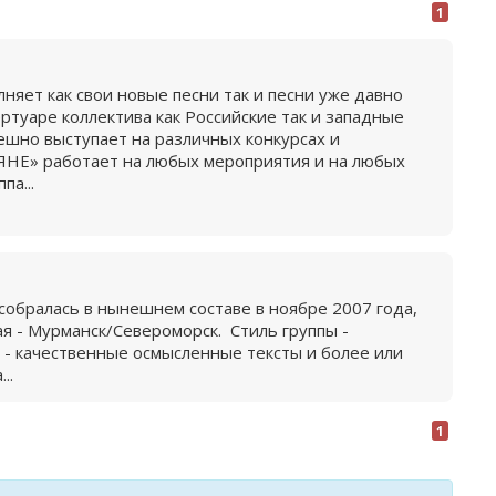
1
яет как свои новые песни так и песни уже давно
ртуаре коллектива как Российские так и западные
пешно выступает на различных конкурсах и
ЯНЕ» работает на любых мероприятия и на любых
па...
собралась в нынешнем составе в ноябре 2007 года,
ая - Мурманск/Североморск. Стиль группы -
а - качественные осмысленные тексты и более или
..
1