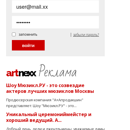
|
запомнить
забыли пароль?
Реклама
art
nexx
Шоу Мюзикл.РУ - это созвездие
актеров лучших мюзиклов Москвы
Продюсерская компания "А+Апродакшин"
представляет: Шоу "Мюзикл.РУ" - это...
Уникальный церемониймейстер и
хороший ведущий. А...
Добрый день, леди и джентльмены, уважаемые дамы