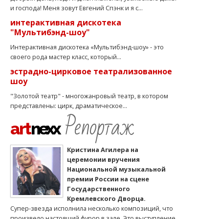
и господа! Меня зовут Евгений Спэнк и я с...
интерактивная дискотека
"Мультибэнд-шоу"
Интерактивная дискотека «Мультибэнд-шоу» - это
своего рода мастер класс, который...
эстрадно-цирковое театрализованное
шоу
"Золотой театр" - многожанровый театр, в котором
представлены: цирк, драматическое...
Репортаж
art
nexx
Кристина Агилера на
церемонии вручения
Национальной музыкальной
премии России на сцене
Государственного
Кремлевского Дворца.
Супер-звезда исполнила несколько композиций, что
произвело настоящий фурор в зале. Это выступление