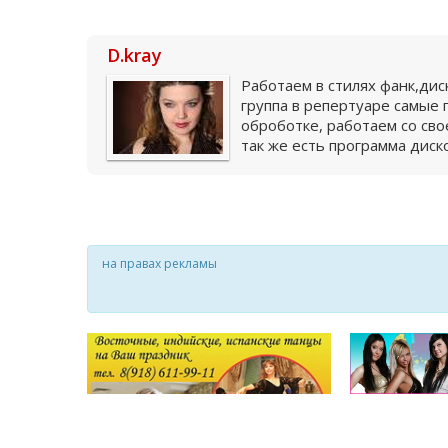
D.kray
Работаем в стилях фанк,диск
группа в репертуаре самые
оброботке, работаем со св
так же есть программа диск
на правах рекламы