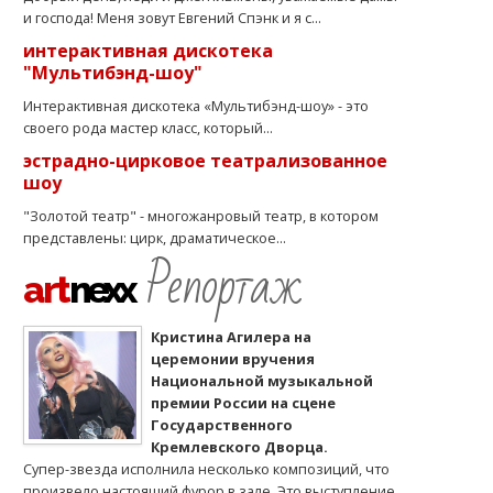
и господа! Меня зовут Евгений Спэнк и я с...
интерактивная дискотека
"Мультибэнд-шоу"
Интерактивная дискотека «Мультибэнд-шоу» - это
своего рода мастер класс, который...
эстрадно-цирковое театрализованное
шоу
"Золотой театр" - многожанровый театр, в котором
представлены: цирк, драматическое...
Репортаж
art
nexx
Кристина Агилера на
церемонии вручения
Национальной музыкальной
премии России на сцене
Государственного
Кремлевского Дворца.
Супер-звезда исполнила несколько композиций, что
произвело настоящий фурор в зале. Это выступление