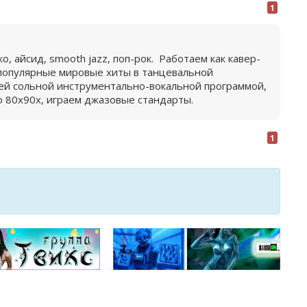
1
о, айсид, smooth jazz, поп-рок. Работаем как кавер-
 популярные мировые хиты в танцевальной
оей сольной инструментально-вокальной программой,
о 80х90х, играем джазовые стандарты.
1