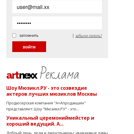
|
запомнить
забыли пароль?
Реклама
art
nexx
Шоу Мюзикл.РУ - это созвездие
актеров лучших мюзиклов Москвы
Продюсерская компания "А+Апродакшин"
представляет: Шоу "Мюзикл.РУ" - это...
Уникальный церемониймейстер и
хороший ведущий. А...
Добрый день, леди и джентльмены, уважаемые дамы