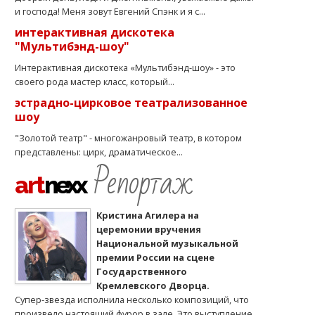
и господа! Меня зовут Евгений Спэнк и я с...
интерактивная дискотека
"Мультибэнд-шоу"
Интерактивная дискотека «Мультибэнд-шоу» - это
своего рода мастер класс, который...
эстрадно-цирковое театрализованное
шоу
"Золотой театр" - многожанровый театр, в котором
представлены: цирк, драматическое...
Репортаж
art
nexx
Кристина Агилера на
церемонии вручения
Национальной музыкальной
премии России на сцене
Государственного
Кремлевского Дворца.
Супер-звезда исполнила несколько композиций, что
произвело настоящий фурор в зале. Это выступление