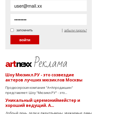
|
запомнить
забыли пароль?
Реклама
art
nexx
Шоу Мюзикл.РУ - это созвездие
актеров лучших мюзиклов Москвы
Продюсерская компания "А+Апродакшин"
представляет: Шоу "Мюзикл.РУ" - это...
Уникальный церемониймейстер и
хороший ведущий. А...
Добрый день, леди и джентльмены, уважаемые дамы