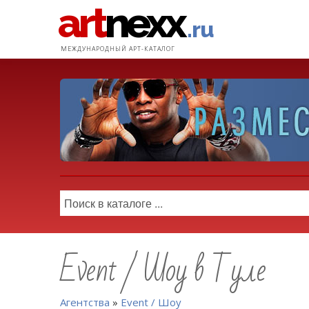
art
nexx
.ru
МЕЖДУНАРОДНЫЙ АРТ-КАТАЛОГ
Event / Шоу в Туле
Агентства
»
Event / Шоу