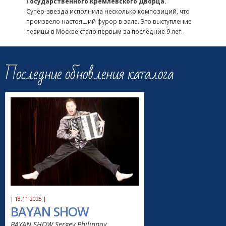
Государственного Кремлевского Дворца.
Супер-звезда исполнила несколько композиций, что
произвело настоящий фурор в зале. Это выступление
певицы в Москве стало первым за последние 9 лет.
Последние обновления каталога
| 18.11.2025 |
BAYAN SHOW
BAYAN SHOW Sergey Philippov