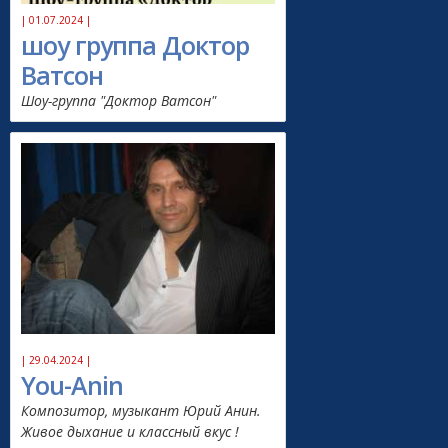
| 01.07.2024 |
шоу группа Доктор
Ватсон
Шоу-группа "Доктор Ватсон"
| 29.04.2024 |
You-Anin
Композитор, музыкант Юрий Анин.
Живое дыхание и классный вкус !