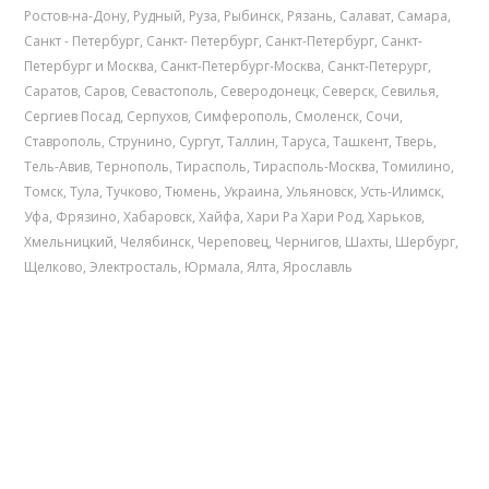
Ростов-на-Дону
,
Рудный
,
Руза
,
Рыбинск
,
Рязань
,
Салават
,
Самара
,
Санкт - Петербург
,
Санкт- Петербург
,
Санкт-Петербург
,
Санкт-
Петербург и Москва
,
Санкт-Петербург-Москва
,
Санкт-Петерург
,
Саратов
,
Саров
,
Севастополь
,
Северодонецк
,
Северск
,
Севилья
,
Сергиев Посад
,
Серпухов
,
Симферополь
,
Смоленск
,
Сочи
,
Ставрополь
,
Струнино
,
Сургут
,
Таллин
,
Таруса
,
Ташкент
,
Тверь
,
Тель-Авив
,
Тернополь
,
Тирасполь
,
Тирасполь-Москва
,
Томилино
,
Томск
,
Тула
,
Тучково
,
Тюмень
,
Украина
,
Ульяновск
,
Усть-Илимск
,
Уфа
,
Фрязино
,
Хабаровск
,
Хайфа
,
Хари Ра Хари Род
,
Харьков
,
Хмельницкий
,
Челябинск
,
Череповец
,
Чернигов
,
Шахты
,
Шербург
,
Щелково
,
Электросталь
,
Юрмала
,
Ялта
,
Ярославль