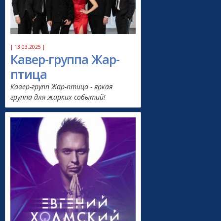
| 13.03.2025 |
Кавер-группа Жар-
птица
Кавер-групп Жар-птица - яркая
группа для жарких событий!