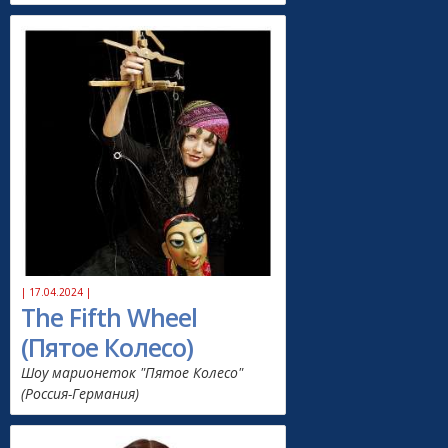
| 17.04.2024 |
The Fifth Wheel
(Пятое Колесо)
Шоу марионеток "Пятое Колесо"
(Россия-Германия)