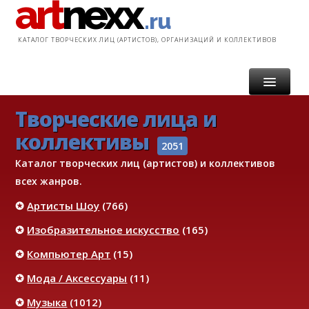
art
nexx
.ru
КАТАЛОГ ТВОРЧЕСКИХ ЛИЦ (АРТИСТОВ), ОРГАНИЗАЦИЙ И КОЛЛЕКТИВОВ
Творческие лица и
ГЛАВНАЯ
коллективы
КАТАЛОГ
2051
Каталог творческих лиц (артистов) и коллективов
УСЛУГИ
всех жанров.
✪
Артисты Шоу
(766)
ИНФОРМАЦИЯ
✪
Изобразительное искусство
(165)
КОНТАКТ
✪
Компьютер Арт
(15)
✪
Мода / Аксессуары
(11)
✪
Музыка
(1012)