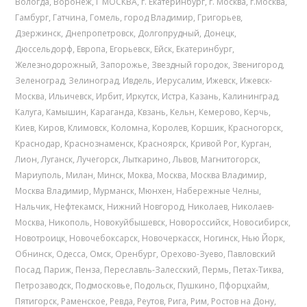
Вологда
,
Воронеж
,
Г МОСКВА
,
г. Екатеринбург
,
г. Москва
,
г.Москва
,
Гамбург
,
Гатчина
,
Гомель
,
город Владимир
,
Григорьев
,
Дзержинск
,
Днепропетровск
,
Долгопрудный
,
Донецк
,
Дюссельдорф
,
Европа
,
Егорьевск
,
Ейск
,
Екатеринбург
,
Железнодорожный
,
Запорожье
,
Звездный городок
,
Звенигород
,
Зеленоград
,
Зелиноград
,
Ивдель
,
Иерусалим
,
Ижевск
,
Ижевск-
Москва
,
Ильичевск
,
Ирбит
,
Иркутск
,
Истра
,
Казань
,
Калининград
,
Калуга
,
Камышин
,
Караганда
,
Квзань
,
Кельн
,
Кемерово
,
Керчь
,
Киев
,
Киров
,
Климовск
,
Коломна
,
Королев
,
Коршик
,
Красногорск
,
Краснодар
,
Краснознаменск
,
Красноярск
,
Кривой Рог
,
Курган
,
Лион
,
Луганск
,
Лучегорск
,
Лыткарино
,
Львов
,
Магнитогорск
,
Мариуполь
,
Милан
,
Минск
,
Моква
,
Москва
,
Москва Владимир
,
Москва Владимир
,
Мурманск
,
Мюнхен
,
Набережные Челны
,
Нальчик
,
Нефтекамск
,
Нижний Новгород
,
Николаев
,
Николаев-
Москва
,
Никополь
,
Новокуйбышевск
,
Новороссийск
,
Новосибирск
,
Новотроицк
,
Новочебоксарск
,
Новочеркасск
,
Ногинск
,
Нью Йорк
,
Обнинск
,
Одесса
,
Омск
,
Оренбург
,
Орехово-Зуево
,
Павловский
Посад
,
Париж
,
Пенза
,
Переславль-Залесский
,
Пермь
,
Петах-Тиква
,
Петрозаводск
,
Подмосковье
,
Подольск
,
Пушкино
,
Пфорцхайм
,
Пятигорск
,
Раменское
,
Ревда
,
Реутов
,
Рига
,
Рим
,
Ростов на Дону
,