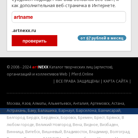
как дополнительная веб-страничка в Интернете.
.artnexx.ru
от
67
рублей в месяц
© 2008 - 2024
art
NEXX
Каталог творческих лиц (артистов),
организаций и коллективов
Web
|
Pferd.Online
|
ВСЕ ПРАВА ЗАЩИЩЕНЫ
|
КАРТА САЙТА
|
Mосква
,
Азов
,
Алматы
,
Альметьевск
,
Анталия
,
Артемовск
,
Астана
,
Астрахань
,
Баку
,
Балашиха
,
Барнаул
,
Барселона
,
Бахчисарай
,
{file_static/ru/counters.htm}
Белгород
,
Бердск
,
Бердянск
,
Боровск
,
Бремен
,
Брест
,
Брянск
,
В
любом городе
,
Великий Новгород
,
Вена
,
Видное
,
Визбаден
,
Винница
,
Витебск
,
Вишневый
,
Владивосток
,
Владимир
,
Волгоград
,