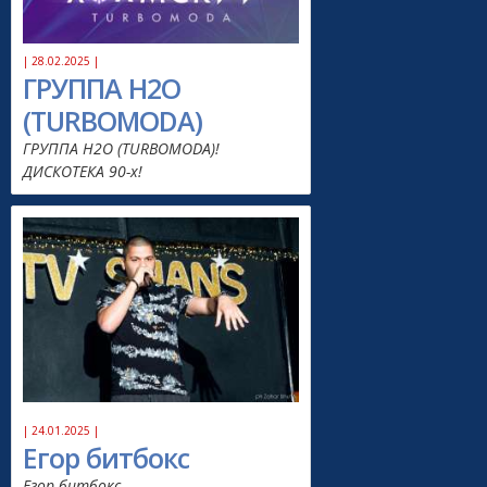
| 28.02.2025 |
ГРУППА H2O
(TURBOMODA)
ГРУППА H2O (TURBOMODA)!
ДИСКОТЕКА 90-х!
| 24.01.2025 |
Егор битбокс
Егор битбокс