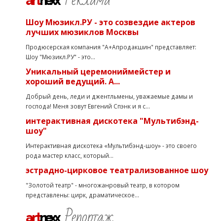
art
nexx
Шоу Мюзикл.РУ - это созвездие актеров
лучших мюзиклов Москвы
Продюсерская компания "А+Апродакшин" представляет:
Шоу "Мюзикл.РУ" - это...
Уникальный церемониймейстер и
хороший ведущий. А...
Добрый день, леди и джентльмены, уважаемые дамы и
господа! Меня зовут Евгений Спэнк и я с...
интерактивная дискотека "Мультибэнд-
шоу"
Интерактивная дискотека «Мультибэнд-шоу» - это своего
рода мастер класс, который...
эстрадно-цирковое театрализованное шоу
"Золотой театр" - многожанровый театр, в котором
представлены: цирк, драматическое...
Репортаж
art
nexx