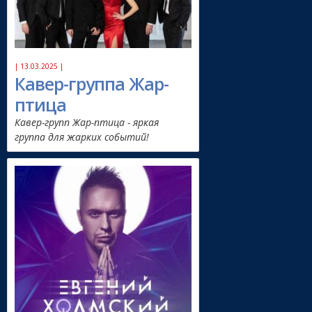
| 13.03.2025 |
Кавер-группа Жар-
птица
Кавер-групп Жар-птица - яркая
группа для жарких событий!