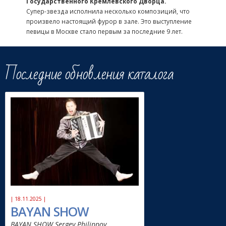
Государственного Кремлевского Дворца.
Супер-звезда исполнила несколько композиций, что
произвело настоящий фурор в зале. Это выступление
певицы в Москве стало первым за последние 9 лет.
Последние обновления каталога
| 18.11.2025 |
BAYAN SHOW
BAYAN SHOW Sergey Philippov