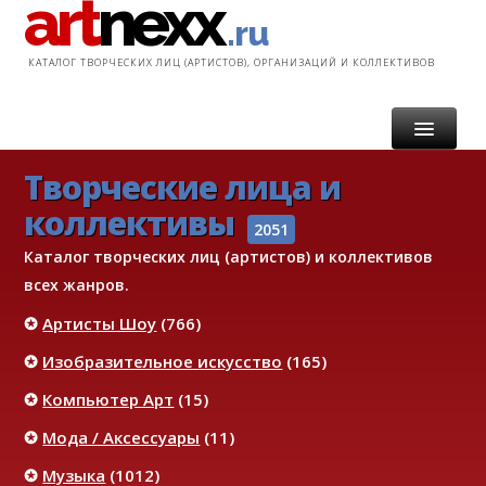
art
nexx
.ru
КАТАЛОГ ТВОРЧЕСКИХ ЛИЦ (АРТИСТОВ), ОРГАНИЗАЦИЙ И КОЛЛЕКТИВОВ
Творческие лица и
ГЛАВНАЯ
коллективы
КАТАЛОГ
2051
Каталог творческих лиц (артистов) и коллективов
УСЛУГИ
всех жанров.
✪
Артисты Шоу
(766)
ИНФОРМАЦИЯ
✪
Изобразительное искусство
(165)
КОНТАКТ
✪
Компьютер Арт
(15)
✪
Мода / Аксессуары
(11)
✪
Музыка
(1012)