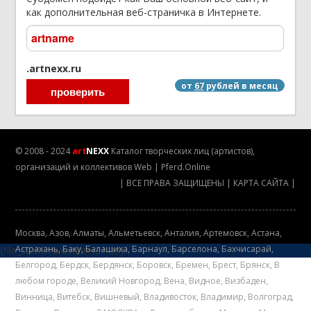
как дополнительная веб-страничка в Интернете.
.artnexx.ru
от
67
рублей в месяц
© 2008 - 2024
art
NEXX
Каталог творческих лиц (артистов),
организаций и коллективов
Web
|
Pferd.Online
|
ВСЕ ПРАВА ЗАЩИЩЕНЫ
|
КАРТА САЙТА
|
Mосква
,
Азов
,
Алматы
,
Альметьевск
,
Анталия
,
Артемовск
,
Астана
,
Астрахань
,
Баку
,
Балашиха
,
Барнаул
,
Барселона
,
Бахчисарай
,
{file_static/ru/counters.htm}
Белгород
,
Бердск
,
Бердянск
,
Боровск
,
Бремен
,
Брест
,
Брянск
,
В
любом городе
,
Великий Новгород
,
Вена
,
Видное
,
Визбаден
,
Винница
,
Витебск
,
Вишневый
,
Владивосток
,
Владимир
,
Волгоград
,