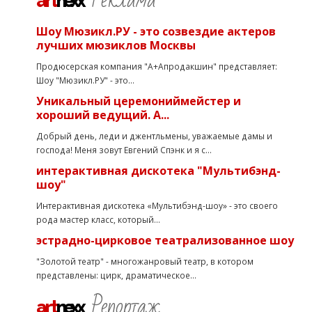
art
nexx
Шоу Мюзикл.РУ - это созвездие актеров
лучших мюзиклов Москвы
Продюсерская компания "А+Апродакшин" представляет:
Шоу "Мюзикл.РУ" - это...
Уникальный церемониймейстер и
хороший ведущий. А...
Добрый день, леди и джентльмены, уважаемые дамы и
господа! Меня зовут Евгений Спэнк и я с...
интерактивная дискотека "Мультибэнд-
шоу"
Интерактивная дискотека «Мультибэнд-шоу» - это своего
рода мастер класс, который...
эстрадно-цирковое театрализованное шоу
"Золотой театр" - многожанровый театр, в котором
представлены: цирк, драматическое...
Репортаж
art
nexx