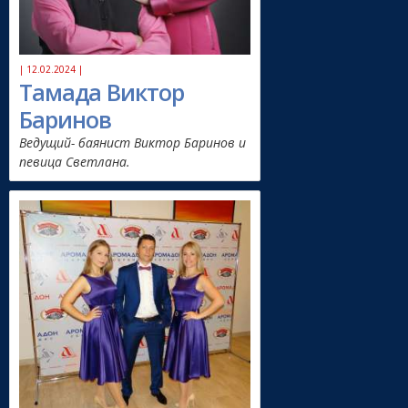
| 12.02.2024 |
Тамада Виктор
Баринов
Ведущий- баянист Виктор Баринов и
певица Светлана.