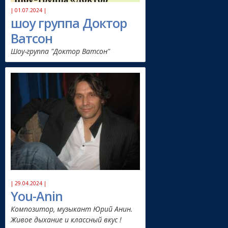
| 01.07.2024 |
шоу группа Доктор
Ватсон
Шоу-группа "Доктор Ватсон"
| 29.04.2024 |
You-Anin
Композитор, музыкант Юрий Анин.
Живое дыхание и классный вкус !