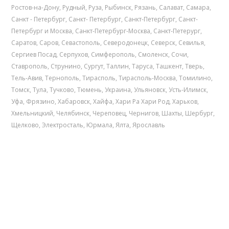
Ростов-на-Дону
,
Рудный
,
Руза
,
Рыбинск
,
Рязань
,
Салават
,
Самара
,
Санкт - Петербург
,
Санкт- Петербург
,
Санкт-Петербург
,
Санкт-
Петербург и Москва
,
Санкт-Петербург-Москва
,
Санкт-Петерург
,
Саратов
,
Саров
,
Севастополь
,
Северодонецк
,
Северск
,
Севилья
,
Сергиев Посад
,
Серпухов
,
Симферополь
,
Смоленск
,
Сочи
,
Ставрополь
,
Струнино
,
Сургут
,
Таллин
,
Таруса
,
Ташкент
,
Тверь
,
Тель-Авив
,
Тернополь
,
Тирасполь
,
Тирасполь-Москва
,
Томилино
,
Томск
,
Тула
,
Тучково
,
Тюмень
,
Украина
,
Ульяновск
,
Усть-Илимск
,
Уфа
,
Фрязино
,
Хабаровск
,
Хайфа
,
Хари Ра Хари Род
,
Харьков
,
Хмельницкий
,
Челябинск
,
Череповец
,
Чернигов
,
Шахты
,
Шербург
,
Щелково
,
Электросталь
,
Юрмала
,
Ялта
,
Ярославль