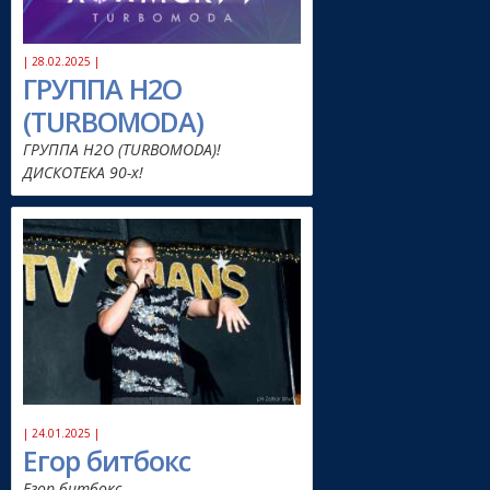
| 28.02.2025 |
ГРУППА H2O
(TURBOMODA)
ГРУППА H2O (TURBOMODA)!
ДИСКОТЕКА 90-х!
| 24.01.2025 |
Егор битбокс
Егор битбокс