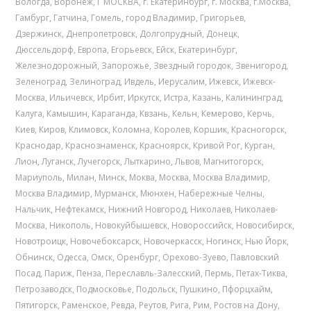
Вологда
,
Воронеж
,
Г МОСКВА
,
г. Екатеринбург
,
г. Москва
,
г.Москва
,
Гамбург
,
Гатчина
,
Гомель
,
город Владимир
,
Григорьев
,
Дзержинск
,
Днепропетровск
,
Долгопрудный
,
Донецк
,
Дюссельдорф
,
Европа
,
Егорьевск
,
Ейск
,
Екатеринбург
,
Железнодорожный
,
Запорожье
,
Звездный городок
,
Звенигород
,
Зеленоград
,
Зелиноград
,
Ивдель
,
Иерусалим
,
Ижевск
,
Ижевск-
Москва
,
Ильичевск
,
Ирбит
,
Иркутск
,
Истра
,
Казань
,
Калининград
,
Калуга
,
Камышин
,
Караганда
,
Квзань
,
Кельн
,
Кемерово
,
Керчь
,
Киев
,
Киров
,
Климовск
,
Коломна
,
Королев
,
Коршик
,
Красногорск
,
Краснодар
,
Краснознаменск
,
Красноярск
,
Кривой Рог
,
Курган
,
Лион
,
Луганск
,
Лучегорск
,
Лыткарино
,
Львов
,
Магнитогорск
,
Мариуполь
,
Милан
,
Минск
,
Моква
,
Москва
,
Москва Владимир
,
Москва Владимир
,
Мурманск
,
Мюнхен
,
Набережные Челны
,
Нальчик
,
Нефтекамск
,
Нижний Новгород
,
Николаев
,
Николаев-
Москва
,
Никополь
,
Новокуйбышевск
,
Новороссийск
,
Новосибирск
,
Новотроицк
,
Новочебоксарск
,
Новочеркасск
,
Ногинск
,
Нью Йорк
,
Обнинск
,
Одесса
,
Омск
,
Оренбург
,
Орехово-Зуево
,
Павловский
Посад
,
Париж
,
Пенза
,
Переславль-Залесский
,
Пермь
,
Петах-Тиква
,
Петрозаводск
,
Подмосковье
,
Подольск
,
Пушкино
,
Пфорцхайм
,
Пятигорск
,
Раменское
,
Ревда
,
Реутов
,
Рига
,
Рим
,
Ростов на Дону
,