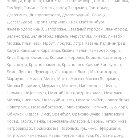
Вологда
,
Воронеж
,
Г МОСКВА
,
г. Екатеринбург
,
г. Москва
,
г.Москва
,
Гамбург
,
Гатчина
,
Гомель
,
город Владимир
,
Григорьев
,
Дзержинск
,
Днепропетровск
,
Долгопрудный
,
Донецк
,
Дюссельдорф
,
Европа
,
Егорьевск
,
Ейск
,
Екатеринбург
,
Железнодорожный
,
Запорожье
,
Звездный городок
,
Звенигород
,
Зеленоград
,
Зелиноград
,
Ивдель
,
Иерусалим
,
Ижевск
,
Ижевск-
Москва
,
Ильичевск
,
Ирбит
,
Иркутск
,
Истра
,
Казань
,
Калининград
,
Калуга
,
Камышин
,
Караганда
,
Квзань
,
Кельн
,
Кемерово
,
Керчь
,
Киев
,
Киров
,
Климовск
,
Коломна
,
Королев
,
Коршик
,
Красногорск
,
Краснодар
,
Краснознаменск
,
Красноярск
,
Кривой Рог
,
Курган
,
Лион
,
Луганск
,
Лучегорск
,
Лыткарино
,
Львов
,
Магнитогорск
,
Мариуполь
,
Милан
,
Минск
,
Моква
,
Москва
,
Москва Владимир
,
Москва Владимир
,
Мурманск
,
Мюнхен
,
Набережные Челны
,
Нальчик
,
Нефтекамск
,
Нижний Новгород
,
Николаев
,
Николаев-
Москва
,
Никополь
,
Новокуйбышевск
,
Новороссийск
,
Новосибирск
,
Новотроицк
,
Новочебоксарск
,
Новочеркасск
,
Ногинск
,
Нью Йорк
,
Обнинск
,
Одесса
,
Омск
,
Оренбург
,
Орехово-Зуево
,
Павловский
Посад
,
Париж
,
Пенза
,
Переславль-Залесский
,
Пермь
,
Петах-Тиква
,
Петрозаводск
,
Подмосковье
,
Подольск
,
Пушкино
,
Пфорцхайм
,
Пятигорск
,
Раменское
,
Ревда
,
Реутов
,
Рига
,
Рим
,
Ростов на Дону
,