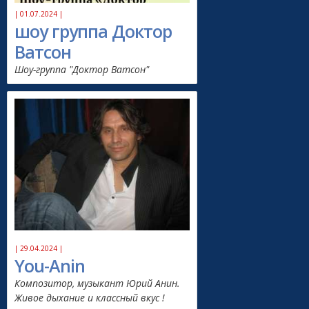
| 01.07.2024 |
шоу группа Доктор
Ватсон
Шоу-группа "Доктор Ватсон"
| 29.04.2024 |
You-Anin
Композитор, музыкант Юрий Анин.
Живое дыхание и классный вкус !