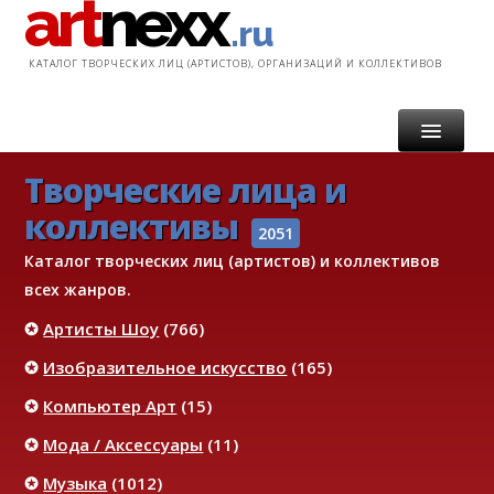
art
nexx
.ru
КАТАЛОГ ТВОРЧЕСКИХ ЛИЦ (АРТИСТОВ), ОРГАНИЗАЦИЙ И КОЛЛЕКТИВОВ
Творческие лица и
ГЛАВНАЯ
коллективы
КАТАЛОГ
2051
Каталог творческих лиц (артистов) и коллективов
УСЛУГИ
всех жанров.
✪
Артисты Шоу
(766)
ИНФОРМАЦИЯ
✪
Изобразительное искусство
(165)
КОНТАКТ
✪
Компьютер Арт
(15)
✪
Мода / Аксессуары
(11)
✪
Музыка
(1012)