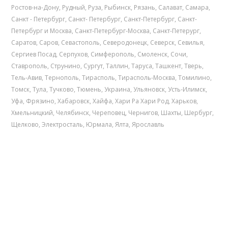
Ростов-на-Дону
,
Рудный
,
Руза
,
Рыбинск
,
Рязань
,
Салават
,
Самара
,
Санкт - Петербург
,
Санкт- Петербург
,
Санкт-Петербург
,
Санкт-
Петербург и Москва
,
Санкт-Петербург-Москва
,
Санкт-Петерург
,
Саратов
,
Саров
,
Севастополь
,
Северодонецк
,
Северск
,
Севилья
,
Сергиев Посад
,
Серпухов
,
Симферополь
,
Смоленск
,
Сочи
,
Ставрополь
,
Струнино
,
Сургут
,
Таллин
,
Таруса
,
Ташкент
,
Тверь
,
Тель-Авив
,
Тернополь
,
Тирасполь
,
Тирасполь-Москва
,
Томилино
,
Томск
,
Тула
,
Тучково
,
Тюмень
,
Украина
,
Ульяновск
,
Усть-Илимск
,
Уфа
,
Фрязино
,
Хабаровск
,
Хайфа
,
Хари Ра Хари Род
,
Харьков
,
Хмельницкий
,
Челябинск
,
Череповец
,
Чернигов
,
Шахты
,
Шербург
,
Щелково
,
Электросталь
,
Юрмала
,
Ялта
,
Ярославль