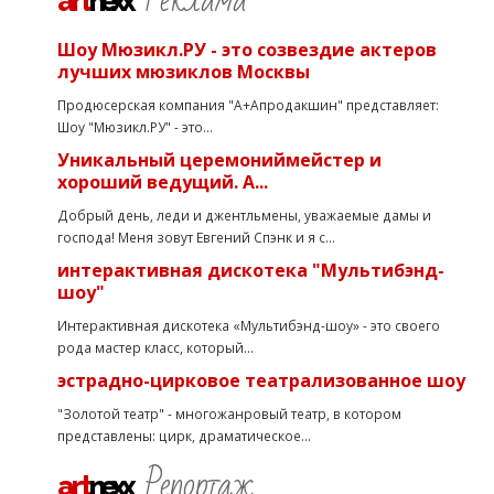
art
nexx
Шоу Мюзикл.РУ - это созвездие актеров
лучших мюзиклов Москвы
Продюсерская компания "А+Апродакшин" представляет:
Шоу "Мюзикл.РУ" - это...
Уникальный церемониймейстер и
хороший ведущий. А...
Добрый день, леди и джентльмены, уважаемые дамы и
господа! Меня зовут Евгений Спэнк и я с...
интерактивная дискотека "Мультибэнд-
шоу"
Интерактивная дискотека «Мультибэнд-шоу» - это своего
рода мастер класс, который...
эстрадно-цирковое театрализованное шоу
"Золотой театр" - многожанровый театр, в котором
представлены: цирк, драматическое...
Репортаж
art
nexx