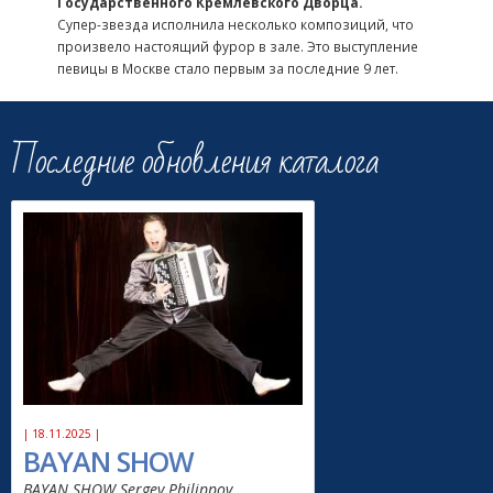
Государственного Кремлевского Дворца.
Супер-звезда исполнила несколько композиций, что
произвело настоящий фурор в зале. Это выступление
певицы в Москве стало первым за последние 9 лет.
Последние обновления каталога
| 18.11.2025 |
BAYAN SHOW
BAYAN SHOW Sergey Philippov