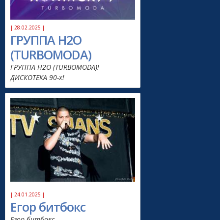
| 28.02.2025 |
ГРУППА H2O
(TURBOMODA)
ГРУППА H2O (TURBOMODA)!
ДИСКОТЕКА 90-х!
| 24.01.2025 |
Егор битбокс
Егор битбокс