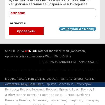
как дополнительная веб-страничка в Интернете.
.artnexx.ru
от
67
рублей в месяц
© 2008 - 2024
art
NEXX
Каталог творческих лиц (артистов),
организаций и коллективов
Web
|
Pferd.Online
|
ВСЕ ПРАВА ЗАЩИЩЕНЫ
|
КАРТА САЙТА
|
Mосква
,
Азов
,
Алматы
,
Альметьевск
,
Анталия
,
Артемовск
,
Астана
,
Астрахань
,
Баку
,
Балашиха
,
Барнаул
,
Барселона
,
Бахчисарай
,
{file_static/ru/counters.htm}
Белгород
,
Бердск
,
Бердянск
,
Боровск
,
Бремен
,
Брест
,
Брянск
,
В
любом городе
,
Великий Новгород
,
Вена
,
Видное
,
Визбаден
,
Винница
,
Витебск
,
Вишневый
,
Владивосток
,
Владимир
,
Волгоград
,