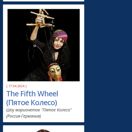
| 17.04.2024 |
The Fifth Wheel
(Пятое Колесо)
Шоу марионеток "Пятое Колесо"
(Россия-Германия)