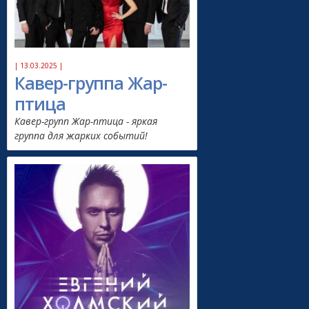
| 13.03.2025 |
Кавер-группа Жар-
птица
Кавер-групп Жар-птица - яркая
группа для жарких событий!