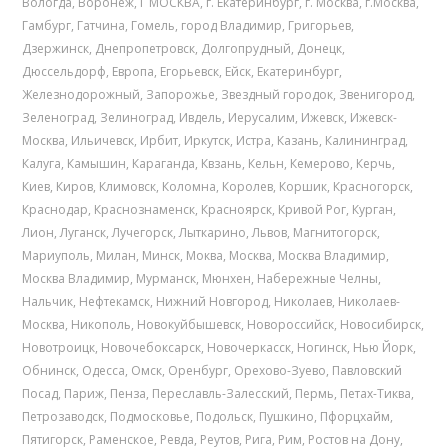
Вологда
,
Воронеж
,
Г МОСКВА
,
г. Екатеринбург
,
г. Москва
,
г.Москва
,
Гамбург
,
Гатчина
,
Гомель
,
город Владимир
,
Григорьев
,
Дзержинск
,
Днепропетровск
,
Долгопрудный
,
Донецк
,
Дюссельдорф
,
Европа
,
Егорьевск
,
Ейск
,
Екатеринбург
,
Железнодорожный
,
Запорожье
,
Звездный городок
,
Звенигород
,
Зеленоград
,
Зелиноград
,
Ивдель
,
Иерусалим
,
Ижевск
,
Ижевск-
Москва
,
Ильичевск
,
Ирбит
,
Иркутск
,
Истра
,
Казань
,
Калининград
,
Калуга
,
Камышин
,
Караганда
,
Квзань
,
Кельн
,
Кемерово
,
Керчь
,
Киев
,
Киров
,
Климовск
,
Коломна
,
Королев
,
Коршик
,
Красногорск
,
Краснодар
,
Краснознаменск
,
Красноярск
,
Кривой Рог
,
Курган
,
Лион
,
Луганск
,
Лучегорск
,
Лыткарино
,
Львов
,
Магнитогорск
,
Мариуполь
,
Милан
,
Минск
,
Моква
,
Москва
,
Москва Владимир
,
Москва Владимир
,
Мурманск
,
Мюнхен
,
Набережные Челны
,
Нальчик
,
Нефтекамск
,
Нижний Новгород
,
Николаев
,
Николаев-
Москва
,
Никополь
,
Новокуйбышевск
,
Новороссийск
,
Новосибирск
,
Новотроицк
,
Новочебоксарск
,
Новочеркасск
,
Ногинск
,
Нью Йорк
,
Обнинск
,
Одесса
,
Омск
,
Оренбург
,
Орехово-Зуево
,
Павловский
Посад
,
Париж
,
Пенза
,
Переславль-Залесский
,
Пермь
,
Петах-Тиква
,
Петрозаводск
,
Подмосковье
,
Подольск
,
Пушкино
,
Пфорцхайм
,
Пятигорск
,
Раменское
,
Ревда
,
Реутов
,
Рига
,
Рим
,
Ростов на Дону
,