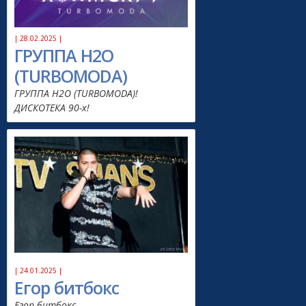
| 28.02.2025 |
ГРУППА H2O
(TURBOMODA)
ГРУППА H2O (TURBOMODA)!
ДИСКОТЕКА 90-х!
| 24.01.2025 |
Егор битбокс
Егор битбокс