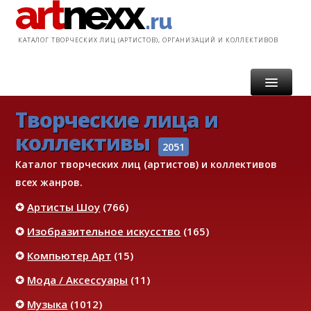
art
nexx
.ru
КАТАЛОГ ТВОРЧЕСКИХ ЛИЦ (АРТИСТОВ), ОРГАНИЗАЦИЙ И КОЛЛЕКТИВОВ
Творческие лица и
ГЛАВНАЯ
коллективы
КАТАЛОГ
2051
Каталог творческих лиц (артистов) и коллективов
УСЛУГИ
всех жанров.
✪
Артисты Шоу
(766)
ИНФОРМАЦИЯ
✪
Изобразительное искусство
(165)
КОНТАКТ
✪
Компьютер Арт
(15)
✪
Мода / Аксессуары
(11)
✪
Музыка
(1012)