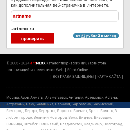
как дополнительная веб-страничка в Интернете.
.artnexx.ru
от
67
рублей в месяц
© 2008 - 2024
art
NEXX
Каталог творческих лиц (артистов),
организаций и коллективов
Web
|
Pferd.Online
|
ВСЕ ПРАВА ЗАЩИЩЕНЫ
|
КАРТА САЙТА
|
Mосква
,
Азов
,
Алматы
,
Альметьевск
,
Анталия
,
Артемовск
,
Астана
,
Астрахань
,
Баку
,
Балашиха
,
Барнаул
,
Барселона
,
Бахчисарай
,
{file_static/ru/counters.htm}
Белгород
,
Бердск
,
Бердянск
,
Боровск
,
Бремен
,
Брест
,
Брянск
,
В
любом городе
,
Великий Новгород
,
Вена
,
Видное
,
Визбаден
,
Винница
,
Витебск
,
Вишневый
,
Владивосток
,
Владимир
,
Волгоград
,