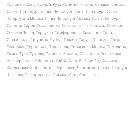
Ростов-на-Дону
,
Рудный
,
Руза
,
Рыбинск
,
Рязань
,
Салават
,
Самара
,
Санкт - Петербург
,
Санкт- Петербург
,
Санкт-Петербург
,
Санкт-
Петербург и Москва
,
Санкт-Петербург-Москва
,
Санкт-Петерург
,
Саратов
,
Саров
,
Севастополь
,
Северодонецк
,
Северск
,
Севилья
,
Сергиев Посад
,
Серпухов
,
Симферополь
,
Смоленск
,
Сочи
,
Ставрополь
,
Струнино
,
Сургут
,
Таллин
,
Таруса
,
Ташкент
,
Тверь
,
Тель-Авив
,
Тернополь
,
Тирасполь
,
Тирасполь-Москва
,
Томилино
,
Томск
,
Тула
,
Тучково
,
Тюмень
,
Украина
,
Ульяновск
,
Усть-Илимск
,
Уфа
,
Фрязино
,
Хабаровск
,
Хайфа
,
Хари Ра Хари Род
,
Харьков
,
Хмельницкий
,
Челябинск
,
Череповец
,
Чернигов
,
Шахты
,
Шербург
,
Щелково
,
Электросталь
,
Юрмала
,
Ялта
,
Ярославль