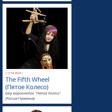
| 17.04.2024 |
The Fifth Wheel
(Пятое Колесо)
Шоу марионеток "Пятое Колесо"
(Россия-Германия)