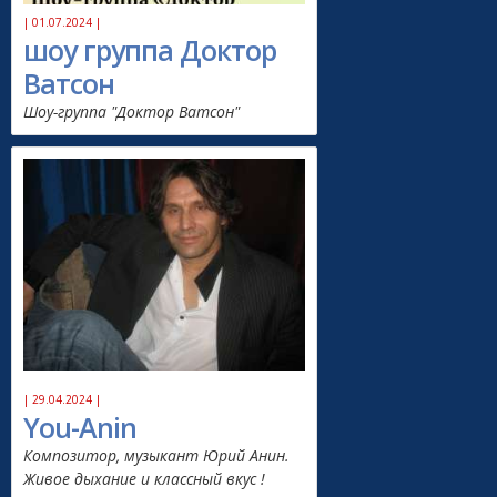
| 01.07.2024 |
шоу группа Доктор
Ватсон
Шоу-группа "Доктор Ватсон"
| 29.04.2024 |
You-Anin
Композитор, музыкант Юрий Анин.
Живое дыхание и классный вкус !