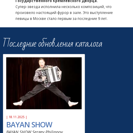
Государственного Кремлевского Дворца.
Супер-звезда исполнила несколько композиций, что
произвело настоящий фурор в зале. Это выступление
певицы в Москве стало первым за последние 9 лет.
Последние обновления каталога
| 18.11.2025 |
BAYAN SHOW
BAYAN SHOW Sergey Philippov