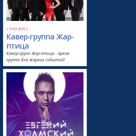
| 13.03.2025 |
Кавер-группа Жар-
птица
Кавер-групп Жар-птица - яркая
группа для жарких событий!