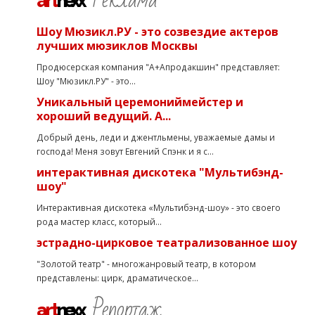
art
nexx
Шоу Мюзикл.РУ - это созвездие актеров
лучших мюзиклов Москвы
Продюсерская компания "А+Апродакшин" представляет:
Шоу "Мюзикл.РУ" - это...
Уникальный церемониймейстер и
хороший ведущий. А...
Добрый день, леди и джентльмены, уважаемые дамы и
господа! Меня зовут Евгений Спэнк и я с...
интерактивная дискотека "Мультибэнд-
шоу"
Интерактивная дискотека «Мультибэнд-шоу» - это своего
рода мастер класс, который...
эстрадно-цирковое театрализованное шоу
"Золотой театр" - многожанровый театр, в котором
представлены: цирк, драматическое...
Репортаж
art
nexx