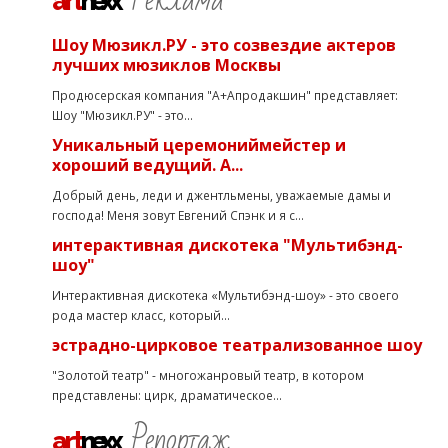
art
nexx
Шоу Мюзикл.РУ - это созвездие актеров
лучших мюзиклов Москвы
Продюсерская компания "А+Апродакшин" представляет:
Шоу "Мюзикл.РУ" - это...
Уникальный церемониймейстер и
хороший ведущий. А...
Добрый день, леди и джентльмены, уважаемые дамы и
господа! Меня зовут Евгений Спэнк и я с...
интерактивная дискотека "Мультибэнд-
шоу"
Интерактивная дискотека «Мультибэнд-шоу» - это своего
рода мастер класс, который...
эстрадно-цирковое театрализованное шоу
"Золотой театр" - многожанровый театр, в котором
представлены: цирк, драматическое...
Репортаж
art
nexx