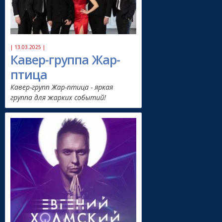
| 13.03.2025 |
Кавер-группа Жар-
птица
Кавер-групп Жар-птица - яркая
группа для жарких событий!