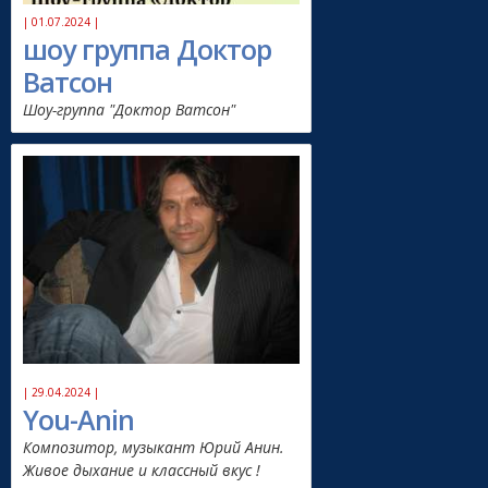
| 01.07.2024 |
шоу группа Доктор
Ватсон
Шоу-группа "Доктор Ватсон"
| 29.04.2024 |
You-Anin
Композитор, музыкант Юрий Анин.
Живое дыхание и классный вкус !