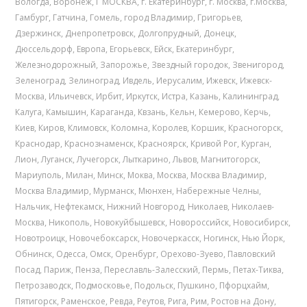
Вологда
,
Воронеж
,
Г МОСКВА
,
г. Екатеринбург
,
г. Москва
,
г.Москва
,
Гамбург
,
Гатчина
,
Гомель
,
город Владимир
,
Григорьев
,
Дзержинск
,
Днепропетровск
,
Долгопрудный
,
Донецк
,
Дюссельдорф
,
Европа
,
Егорьевск
,
Ейск
,
Екатеринбург
,
Железнодорожный
,
Запорожье
,
Звездный городок
,
Звенигород
,
Зеленоград
,
Зелиноград
,
Ивдель
,
Иерусалим
,
Ижевск
,
Ижевск-
Москва
,
Ильичевск
,
Ирбит
,
Иркутск
,
Истра
,
Казань
,
Калининград
,
Калуга
,
Камышин
,
Караганда
,
Квзань
,
Кельн
,
Кемерово
,
Керчь
,
Киев
,
Киров
,
Климовск
,
Коломна
,
Королев
,
Коршик
,
Красногорск
,
Краснодар
,
Краснознаменск
,
Красноярск
,
Кривой Рог
,
Курган
,
Лион
,
Луганск
,
Лучегорск
,
Лыткарино
,
Львов
,
Магнитогорск
,
Мариуполь
,
Милан
,
Минск
,
Моква
,
Москва
,
Москва Владимир
,
Москва Владимир
,
Мурманск
,
Мюнхен
,
Набережные Челны
,
Нальчик
,
Нефтекамск
,
Нижний Новгород
,
Николаев
,
Николаев-
Москва
,
Никополь
,
Новокуйбышевск
,
Новороссийск
,
Новосибирск
,
Новотроицк
,
Новочебоксарск
,
Новочеркасск
,
Ногинск
,
Нью Йорк
,
Обнинск
,
Одесса
,
Омск
,
Оренбург
,
Орехово-Зуево
,
Павловский
Посад
,
Париж
,
Пенза
,
Переславль-Залесский
,
Пермь
,
Петах-Тиква
,
Петрозаводск
,
Подмосковье
,
Подольск
,
Пушкино
,
Пфорцхайм
,
Пятигорск
,
Раменское
,
Ревда
,
Реутов
,
Рига
,
Рим
,
Ростов на Дону
,