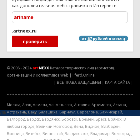
как дополнительная веб-страничка в Интернете.
.artnexx.ru
от
67
рублей в месяц
© 2008 - 2024
art
NEXX
Каталог творческих лиц (артистов),
организаций и коллективов
Web
|
Pferd.Online
|
ВСЕ ПРАВА ЗАЩИЩЕНЫ
|
КАРТА САЙТА
|
Mосква
,
Азов
,
Алматы
,
Альметьевск
,
Анталия
,
Артемовск
,
Астана
,
Астрахань
,
Баку
,
Балашиха
,
Барнаул
,
Барселона
,
Бахчисарай
,
{file_static/ru/counters.htm}
Белгород
,
Бердск
,
Бердянск
,
Боровск
,
Бремен
,
Брест
,
Брянск
,
В
любом городе
,
Великий Новгород
,
Вена
,
Видное
,
Визбаден
,
Винница
,
Витебск
,
Вишневый
,
Владивосток
,
Владимир
,
Волгоград
,