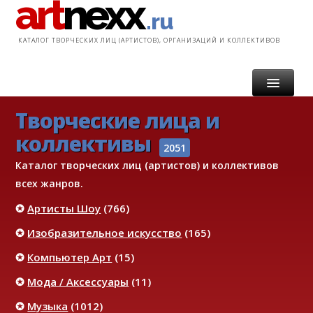
art
nexx
.ru
КАТАЛОГ ТВОРЧЕСКИХ ЛИЦ (АРТИСТОВ), ОРГАНИЗАЦИЙ И КОЛЛЕКТИВОВ
Творческие лица и
ГЛАВНАЯ
коллективы
КАТАЛОГ
2051
Каталог творческих лиц (артистов) и коллективов
УСЛУГИ
всех жанров.
✪
Артисты Шоу
(766)
ИНФОРМАЦИЯ
✪
Изобразительное искусство
(165)
КОНТАКТ
✪
Компьютер Арт
(15)
✪
Мода / Аксессуары
(11)
✪
Музыка
(1012)