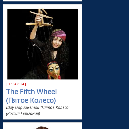
| 17.04.2024 |
The Fifth Wheel
(Пятое Колесо)
Шоу марионеток "Пятое Колесо"
(Россия-Германия)