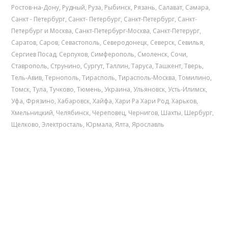
Ростов-на-Дону
,
Рудный
,
Руза
,
Рыбинск
,
Рязань
,
Салават
,
Самара
,
Санкт - Петербург
,
Санкт- Петербург
,
Санкт-Петербург
,
Санкт-
Петербург и Москва
,
Санкт-Петербург-Москва
,
Санкт-Петерург
,
Саратов
,
Саров
,
Севастополь
,
Северодонецк
,
Северск
,
Севилья
,
Сергиев Посад
,
Серпухов
,
Симферополь
,
Смоленск
,
Сочи
,
Ставрополь
,
Струнино
,
Сургут
,
Таллин
,
Таруса
,
Ташкент
,
Тверь
,
Тель-Авив
,
Тернополь
,
Тирасполь
,
Тирасполь-Москва
,
Томилино
,
Томск
,
Тула
,
Тучково
,
Тюмень
,
Украина
,
Ульяновск
,
Усть-Илимск
,
Уфа
,
Фрязино
,
Хабаровск
,
Хайфа
,
Хари Ра Хари Род
,
Харьков
,
Хмельницкий
,
Челябинск
,
Череповец
,
Чернигов
,
Шахты
,
Шербург
,
Щелково
,
Электросталь
,
Юрмала
,
Ялта
,
Ярославль