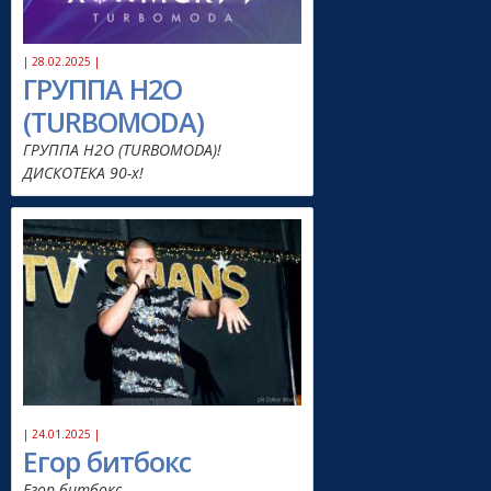
| 28.02.2025 |
ГРУППА H2O
(TURBOMODA)
ГРУППА H2O (TURBOMODA)!
ДИСКОТЕКА 90-х!
| 24.01.2025 |
Егор битбокс
Егор битбокс