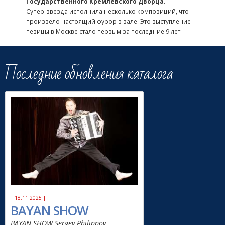
Государственного Кремлевского Дворца.
Супер-звезда исполнила несколько композиций, что
произвело настоящий фурор в зале. Это выступление
певицы в Москве стало первым за последние 9 лет.
Последние обновления каталога
| 18.11.2025 |
BAYAN SHOW
BAYAN SHOW Sergey Philippov